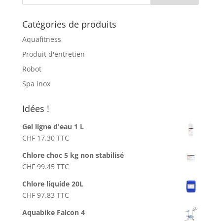
a
t
Catégories de produits
i
v
Aquafitness
e
Produit d'entretien
:
Robot
Spa inox
Idées !
Gel ligne d'eau 1 L
CHF
17.30
TTC
Chlore choc 5 kg non stabilisé
CHF
99.45
TTC
Chlore liquide 20L
CHF
97.83
TTC
Aquabike Falcon 4