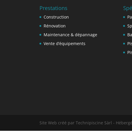
Prestations
Spé
Construction
Pa
Rénovation
Sp
Maintenance & dépannage
Ba
Vente d’équipements
Pi
Pi
Site Web créé par Technipiscine Sàrl - Héber