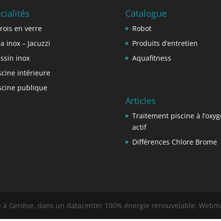
cialités
Catalogue
rois en verre
Robot
a inox – Jacuzzi
Produits d’entretien
ssin inox
Aquafitness
scine intérieure
scine publique
Articles
Traitement piscine à l’oxy
actif
Différences Chlore Brome
gé à Genève, dans un datacenter 100% énergie renouvelable. Webma