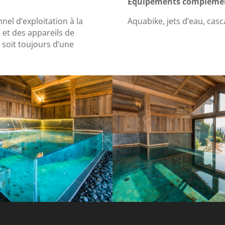
Equipements complémen
el d’exploitation à la
Aquabike, jets d’eau, casc
 et des appareils de
u soit toujours d’une